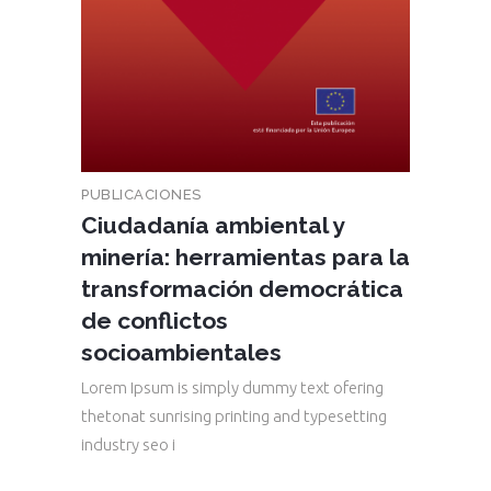
PUBLICACIONES
Ciudadanía ambiental y
minería: herramientas para la
transformación democrática
de conflictos
socioambientales
Lorem Ipsum is simply dummy text ofering
thetonat sunrising printing and typesetting
industry seo i